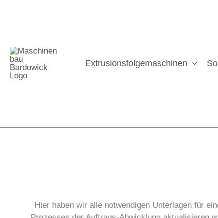
Zum
Inhalt
springen
Extrusionsfolgemaschinen
So
Hier haben wir alle notwendigen Unterlagen für e
Prozesses der Auftrags-Abwicklung aktualisieren wi