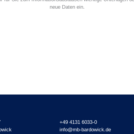
neue Daten ein.
7
+49 4131 6033-0
owick
info@mb-bardowick.de