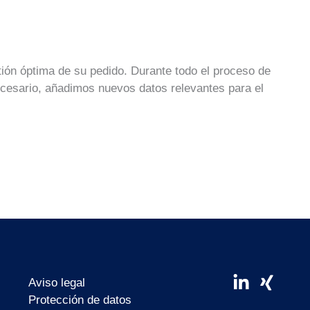
ión óptima de su pedido. Durante todo el proceso de
ecesario, añadimos nuevos datos relevantes para el
Linkedin
Xing
Aviso legal
in
Protección de datos