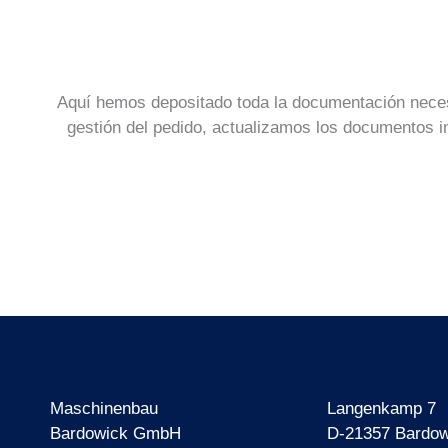
Aquí hemos depositado toda la documentación necesa
gestión del pedido, actualizamos los documentos i
Maschinenbau
Langenkamp 7
Bardowick GmbH
D-21357 Bardow