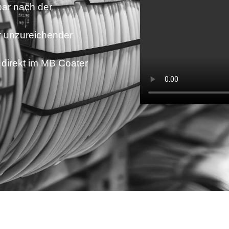
bar nach der
r unzureichender
r direkt im MB Coater