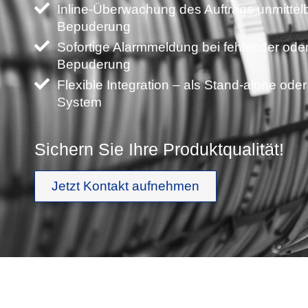
Inline-Überwachung des Auftrags unmittel
Bepuderung
Sofortige Alarmmeldung bei fehlender ode
Bepuderung
Flexible Integration – als Stand-alone ode
System
Sichern Sie Ihre Produktqualität!
Jetzt Kontakt aufnehmen