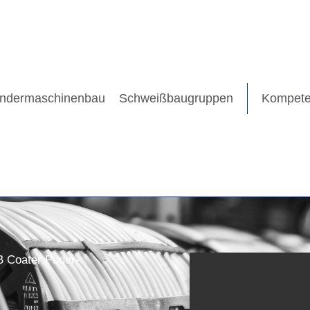
ndermaschinenbau
Schweißbaugruppen
Kompet
B Coater Puder-