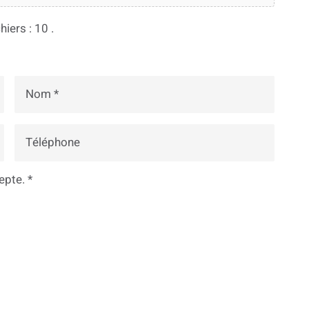
iers : 10 .
Nom
de
famille
Téléphone
*
epte. *