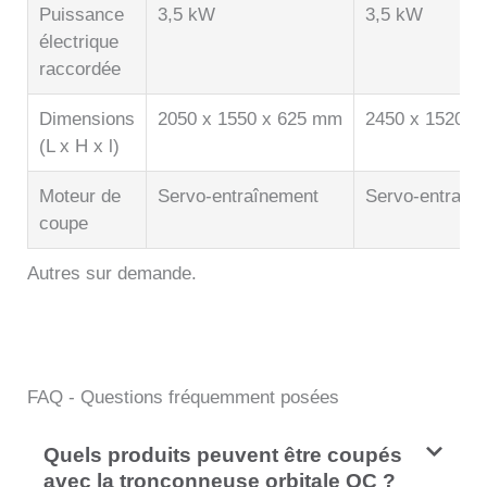
Puissance
3,5 kW
3,5 kW
électrique
raccordée
Dimensions
2050 x 1550 x 625 mm
2450 x 1520 x
(L x H x l)
Moteur de
Servo-entraînement
Servo-entraîn
coupe
Autres sur demande.
Vue détaillée
Vue détaillée
Vue détaillée
FAQ - Questions fréquemment posées
Quels produits peuvent être coupés
avec la tronçonneuse orbitale OC ?