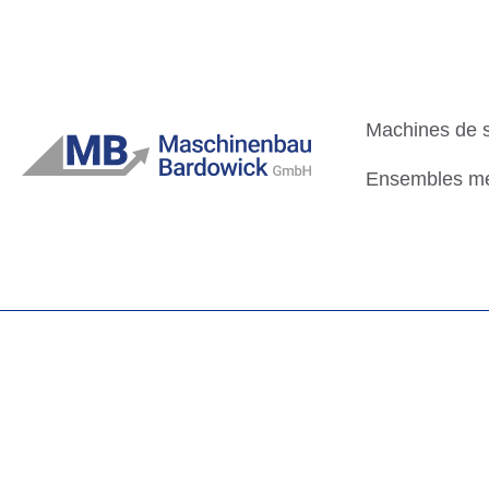
Passer
au
contenu
Machines de s
Ensembles m