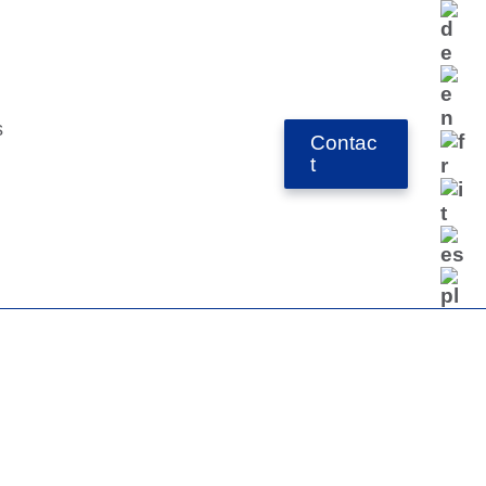
s
Contac
t