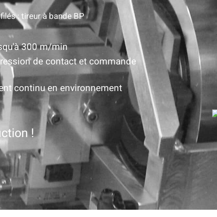
filés : tireur à bande BP
usqu'à 300 m/min
 pression de contact et commande
ent continu en environnement
ction !