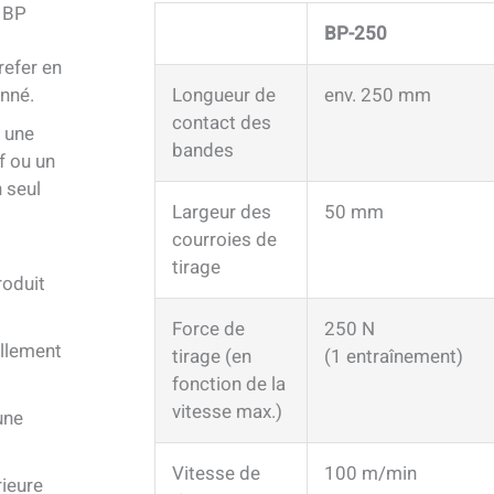
e BP
BP-250
refer en
nné.
Longueur de
env. 250 mm
contact des
c une
bandes
f ou un
 seul
Largeur des
50 mm
courroies de
tirage
roduit
Force de
250 N
ellement
tirage (en
(1 entraînement)
fonction de la
vitesse max.)
une
Vitesse de
100 m/min
ieure