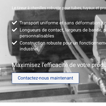
Le tireur à chenilles robuste pour tubes, tuyaux et pro
Transport uniforme et sans déformation j
Longueurs de contact, largeurs de bande,
personnalisables
Construction robuste pour un fonctionnem
industriel
Maximisez l'efficacité de votre produ
Contactez-nous maintenant