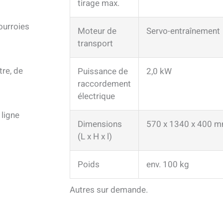
tirage max.
ourroies
Moteur de
Servo-entraînement
t
transport
re, de
Puissance de
2,0 kW
raccordement
électrique
 ligne
Dimensions
570 x 1340 x 400 
(L x H x l)
Poids
env. 100 kg
Autres sur demande.