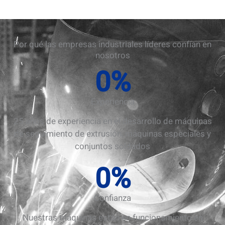
Por qué las empresas industriales líderes confían en
nosotros
0
%
Experiencia
25 años de experiencia en el desarrollo de máquinas
de seguimiento de extrusión, máquinas especiales y
conjuntos soldados
0
%
Confianza
Nuestras máquinas están en funcionamiento en