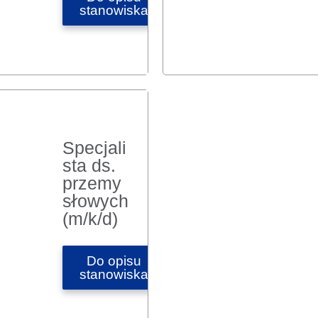
stanowiska
Specjali
sta ds.
przemy
słowych
(m/k/d)
Do opisu
stanowiska