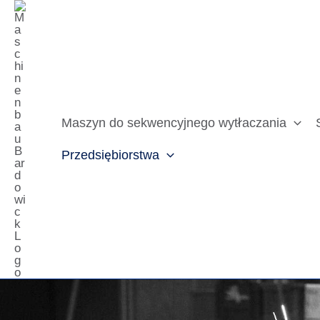
Przejdź
do
treści
Maszyn do sekwencyjnego wytłaczania
Przedsiębiorstwa