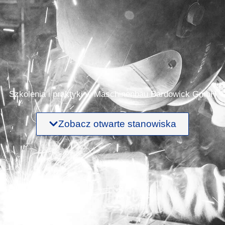
Szkolenia i praktyki w Maschinenbau Bardowick GmbH
Zobacz otwarte stanowiska