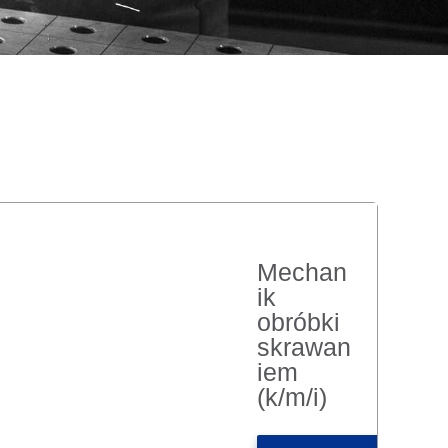
Mechan
ik
obróbki
skrawan
iem
(k/m/i)