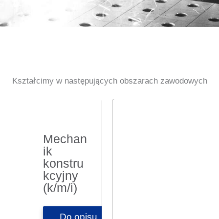
Kształcimy w następujących obszarach zawodowych
Mechan
ik
konstru
kcyjny
(k/m/i)
Do opisu