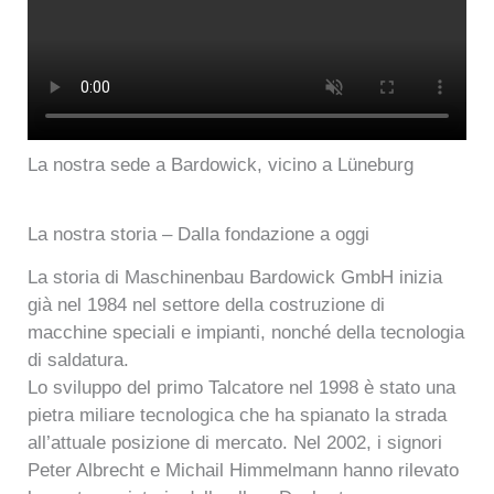
La nostra sede a Bardowick, vicino a Lüneburg
La nostra storia – Dalla fondazione a oggi
La storia di Maschinenbau Bardowick GmbH inizia
già nel 1984 nel settore della costruzione di
macchine speciali e impianti, nonché della tecnologia
di saldatura.
Lo sviluppo del primo Talcatore nel 1998 è stato una
pietra miliare tecnologica che ha spianato la strada
all’attuale posizione di mercato. Nel 2002, i signori
Peter Albrecht e Michail Himmelmann hanno rilevato